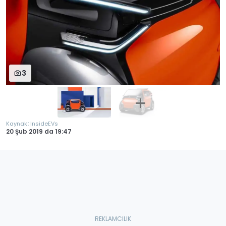
3
:
Kaynak
InsideEVs
20 Şub 2019
da
19:47