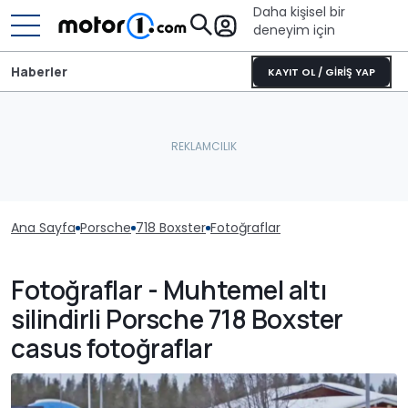
Daha kişisel bir
deneyim için
Haberler
KAYIT OL / GİRİŞ YAP
Ana Sayfa
Porsche
718 Boxster
Fotoğraflar
Fotoğraflar - Muhtemel altı
silindirli Porsche 718 Boxster
casus fotoğraflar