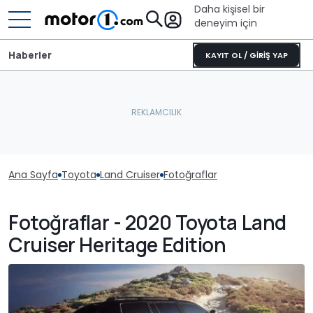
Daha kişisel bir
deneyim için
Haberler
KAYIT OL / GİRİŞ YAP
Ana Sayfa
Toyota
Land Cruiser
Fotoğraflar
Fotoğraflar - 2020 Toyota Land
Cruiser Heritage Edition