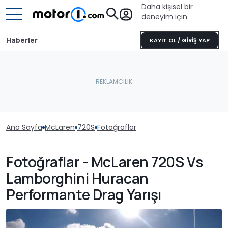
Daha kişisel bir
deneyim için
Haberler
KAYIT OL / GİRİŞ YAP
Ana Sayfa
McLaren
720S
Fotoğraflar
Fotoğraflar - McLaren 720S Vs
Lamborghini Huracan
Performante Drag Yarışı