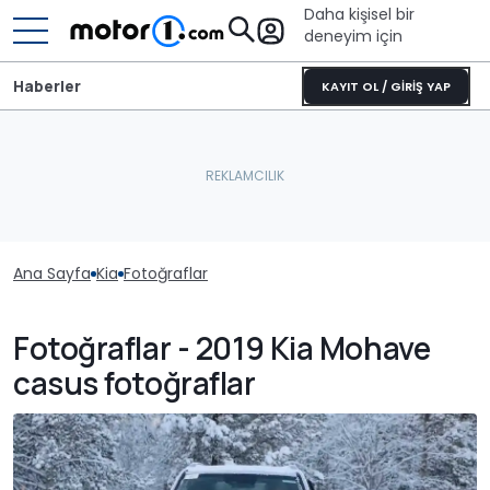
Daha kişisel bir
deneyim için
Haberler
KAYIT OL / GİRİŞ YAP
Ana Sayfa
Kia
Fotoğraflar
Fotoğraflar - 2019 Kia Mohave
casus fotoğraflar