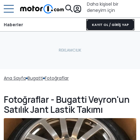
Daha kişisel bir
deneyim için
Haberler
KAYIT OL / GİRİŞ YAP
Ana Sayfa
Bugatti
Fotoğraflar
Fotoğraflar - Bugatti Veyron'un
Satılık Jant Lastik Takımı