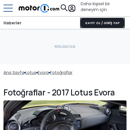
Daha kişisel bir
deneyim için
Haberler
KAYIT OL / GİRİŞ YAP
Ana Sayfa
Lotus
Evora
Fotoğraflar
Fotoğraflar - 2017 Lotus Evora