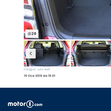
28
:
Fotoğraf
John Neff
19 Oca 2019
da
15:01