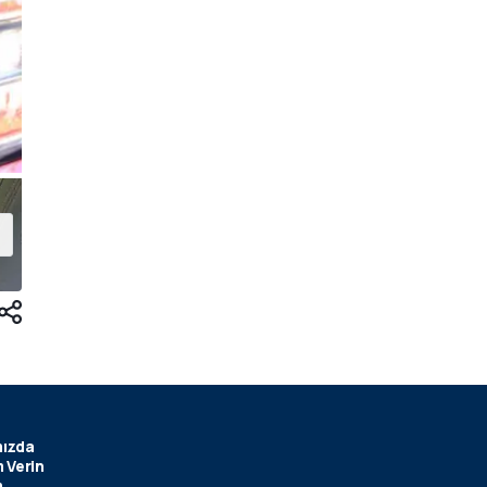
ızda
 Verin
m