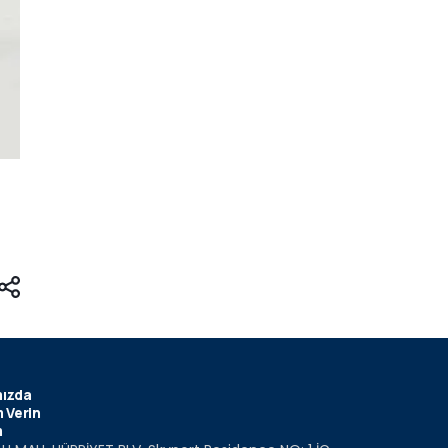
ızda
 Verin
m