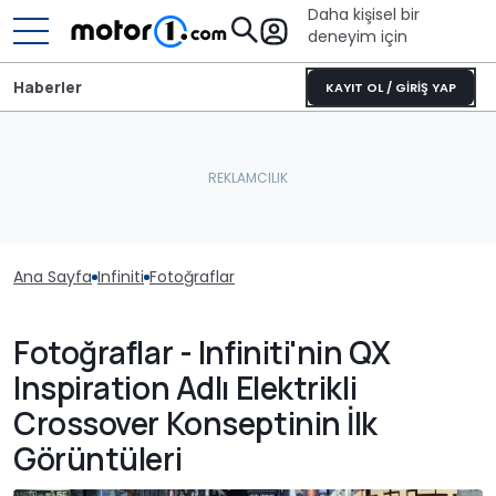
Daha kişisel bir
deneyim için
Haberler
KAYIT OL / GİRİŞ YAP
Ana Sayfa
Infiniti
Fotoğraflar
Fotoğraflar - Infiniti'nin QX
Inspiration Adlı Elektrikli
Crossover Konseptinin İlk
Görüntüleri