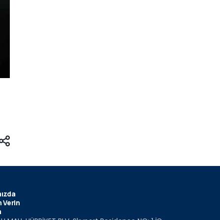
ızda
 Verin
m