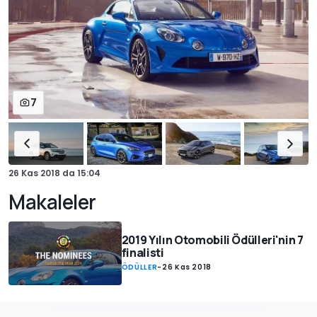
7
26 Kas 2018
da
15:04
Makaleler
2019 Yılın Otomobili Ödülleri'nin 7
finalisti
ÖDÜLLER
-
26 Kas 2018