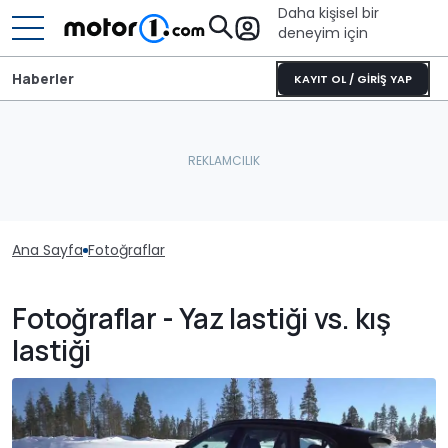
Daha kişisel bir
deneyim için
Haberler
KAYIT OL / GİRİŞ YAP
Ana Sayfa
Fotoğraflar
Fotoğraflar - Yaz lastiği vs. kış
lastiği