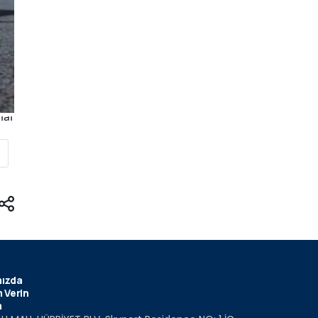
ızda
 Verin
m