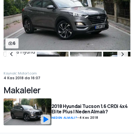
6
:
Kaynak
Motor1.com
4 Kas 2018
da
16:07
Makaleler
2018 Hyundai Tucson 1.6 CRDi 4x4
Elite Plus | Neden Almalı?
NEDEN ALMALI?
-
4 Kas 2018