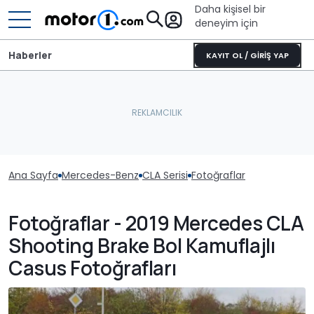
Daha kişisel bir
deneyim için
Haberler
KAYIT OL / GİRİŞ YAP
Ana Sayfa
Mercedes-Benz
CLA Serisi
Fotoğraflar
Fotoğraflar - 2019 Mercedes CLA
Shooting Brake Bol Kamuflajlı
Casus Fotoğrafları