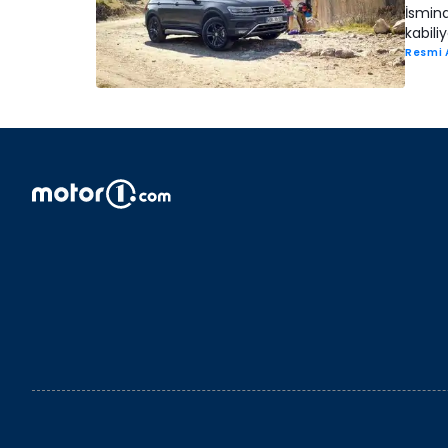
İsmind
kabiliy
Resmi 