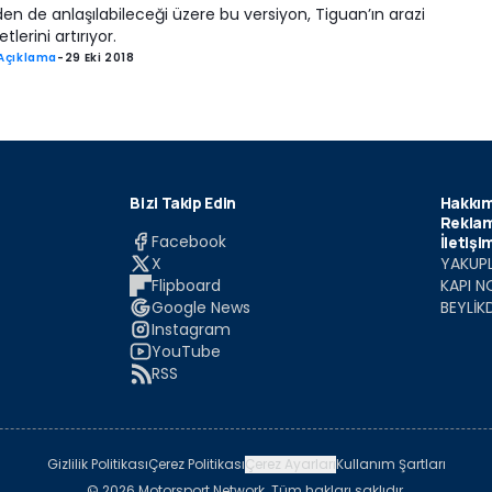
en de anlaşılabileceği üzere bu versiyon, Tiguan’ın arazi
etlerini artırıyor.
Açıklama
-
29 Eki 2018
Bizi Takip Edin
Hakkım
Reklam
Facebook
İletişi
X
YAKUPL
Flipboard
KAPI N
Google News
BEYLİK
Instagram
YouTube
RSS
Gizlilik Politikası
Çerez Politikası
Çerez Ayarları
Kullanım Şartları
© 2026 Motorsport Network. Tüm hakları saklıdır.