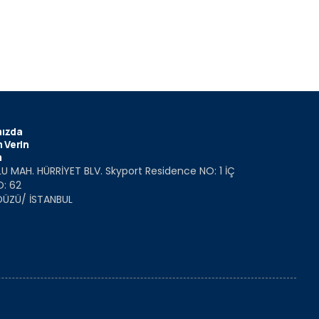
ızda
 Verin
m
U MAH. HÜRRİYET BLV. Skyport Residence NO: 1 İÇ
O: 62
DÜZÜ/ İSTANBUL