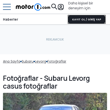
Daha kişisel bir
deneyim için
Haberler
KAYIT OL / GİRİŞ YAP
Ana Sayfa
Subaru
Levorg
Fotoğraflar
Fotoğraflar - Subaru Levorg
casus fotoğraflar