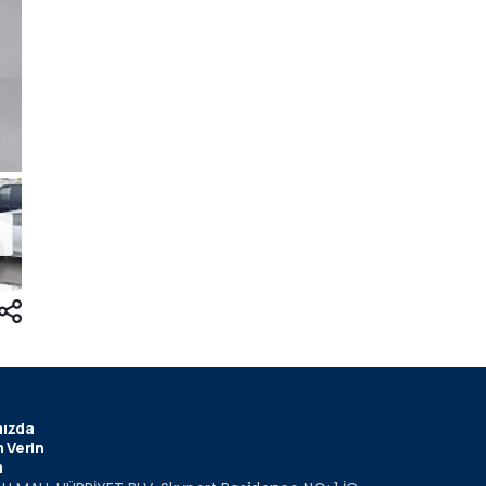
ızda
 Verin
m