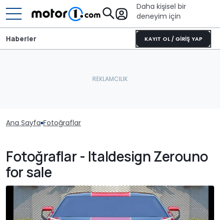
Daha kişisel bir
deneyim için
Haberler
KAYIT OL / GİRİŞ YAP
Ana Sayfa
Fotoğraflar
Fotoğraflar - Italdesign Zerouno
for sale