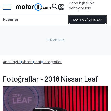
Daha kişisel bir
deneyim için
Haberler
KAYIT OL / GİRİŞ YAP
Ana Sayfa
Nissan
Leaf
Fotoğraflar
Fotoğraflar - 2018 Nissan Leaf