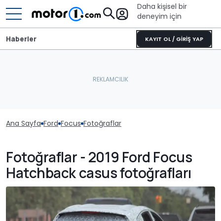
Daha kişisel bir
deneyim için
Haberler
KAYIT OL / GİRİŞ YAP
Ana Sayfa
Ford
Focus
Fotoğraflar
Fotoğraflar - 2019 Ford Focus
Hatchback casus fotoğrafları