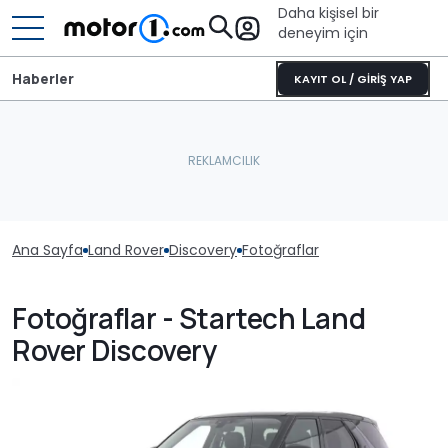
Daha kişisel bir
deneyim için
Haberler
KAYIT OL / GİRİŞ YAP
Ana Sayfa
Land Rover
Discovery
Fotoğraflar
Fotoğraflar - Startech Land
Rover Discovery