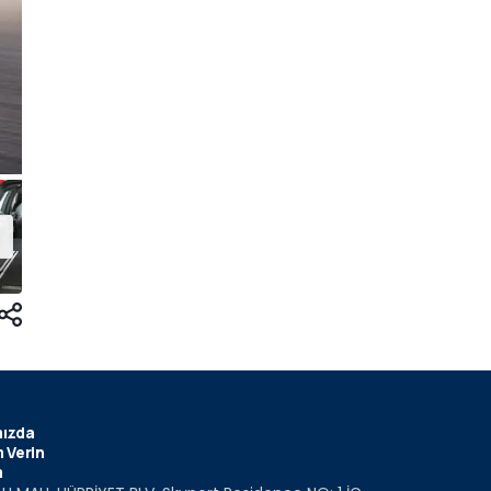
ızda
 Verin
m