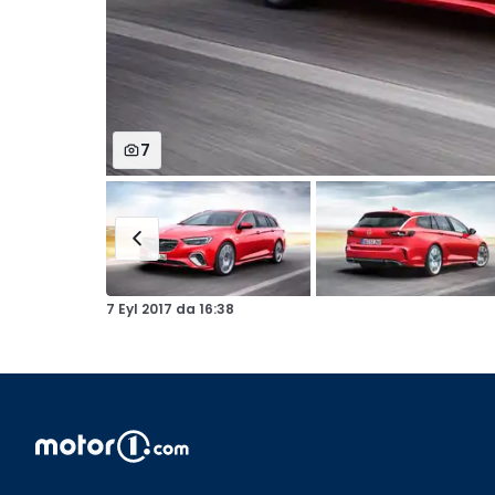
7
7 Eyl 2017
da
16:38