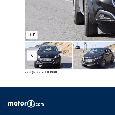
11
29 Ağu 2017
da
19:01