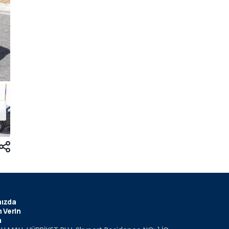
ızda
 Verin
m