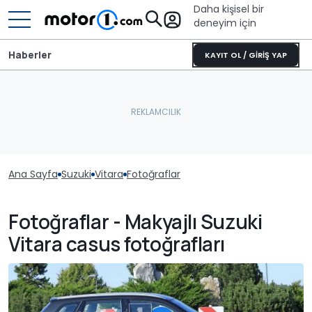
Daha kişisel bir
deneyim için
Haberler
KAYIT OL / GİRİŞ YAP
Ana Sayfa
Suzuki
Vitara
Fotoğraflar
Fotoğraflar - Makyajlı Suzuki
Vitara casus fotoğrafları