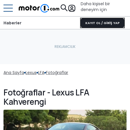
Daha kişisel bir
deneyim için
Haberler
KAYIT OL / GİRİŞ YAP
Ana Sayfa
Lexus
LFA
Fotoğraflar
Fotoğraflar - Lexus LFA
Kahverengi