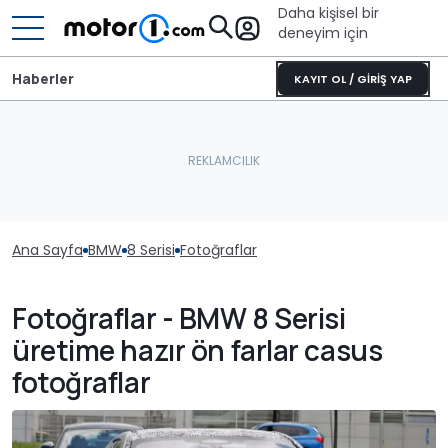
Daha kişisel bir
deneyim için
Haberler
KAYIT OL / GİRİŞ YAP
Ana Sayfa
BMW
8 Serisi
Fotoğraflar
Fotoğraflar - BMW 8 Serisi
üretime hazır ön farlar casus
fotoğraflar