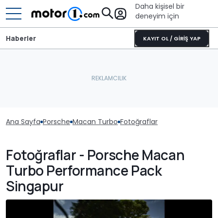
Daha kişisel bir
deneyim için
Haberler
KAYIT OL / GİRİŞ YAP
Ana Sayfa
Porsche
Macan Turbo
Fotoğraflar
Fotoğraflar - Porsche Macan
Turbo Performance Pack
Singapur