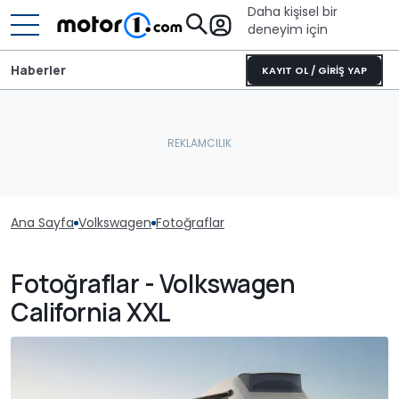
Daha kişisel bir
deneyim için
Haberler
KAYIT OL / GİRİŞ YAP
Ana Sayfa
Volkswagen
Fotoğraflar
Fotoğraflar - Volkswagen
California XXL