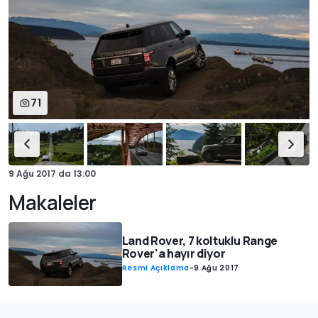
71
9 Ağu 2017
da
13:00
Makaleler
Land Rover, 7 koltuklu Range
Rover'a hayır diyor
Resmi Açıklama
-
9 Ağu 2017