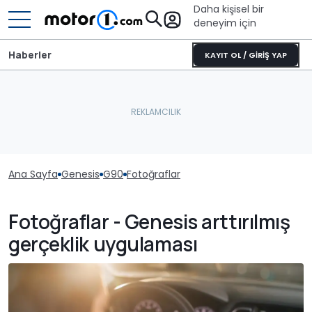
Daha kişisel bir
deneyim için
Haberler
KAYIT OL / GİRİŞ YAP
Ana Sayfa
Genesis
G90
Fotoğraflar
Fotoğraflar - Genesis arttırılmış
gerçeklik uygulaması