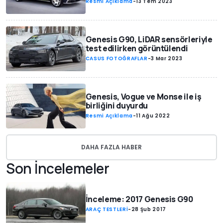
Resmi Açıklama
-
13 Tem 2023
Genesis G90, LiDAR sensörleriyle
test edilirken görüntülendi
CASUS FOTOĞRAFLAR
-
3 Mar 2023
Genesis, Vogue ve Monse ile iş
birliğini duyurdu
Resmi Açıklama
-
11 Ağu 2022
DAHA FAZLA HABER
Son İncelemeler
İnceleme: 2017 Genesis G90
ARAÇ TESTLERİ
-
28 Şub 2017