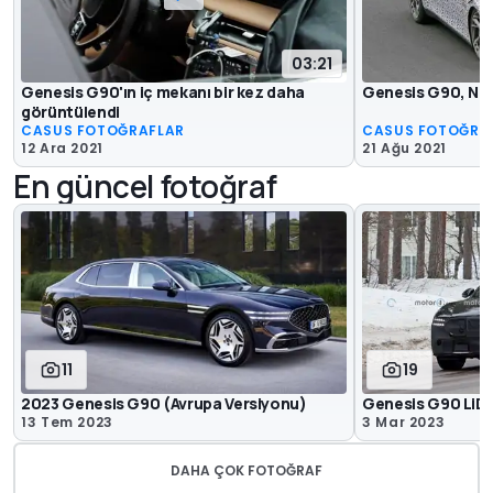
03:21
Genesis G90'ın iç mekanı bir kez daha
Genesis G90, Nür
görüntülendi
CASUS FOTOĞRAFLAR
CASUS FOTOĞRA
12 Ara 2021
21 Ağu 2021
En güncel fotoğraf
11
19
2023 Genesis G90 (Avrupa Versiyonu)
Genesis G90 LiDA
13 Tem 2023
3 Mar 2023
DAHA ÇOK FOTOĞRAF