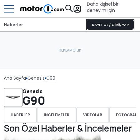
Daha kişisel bir
deneyim için
Haberler
KAYIT OL / GİRİŞ YAP
Ana Sayfa
Genesis
G90
Genesis
G90
HABERLER
INCELEMELER
VIDEOLAR
FOTOĞRAFL
Son Özel Haberler & İncelemeler