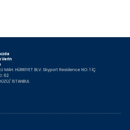
ızda
 Verin
m
U MAH. HÜRRİYET BLV. Skyport Residence NO: 1 İÇ
O: 62
DÜZÜ/ İSTANBUL