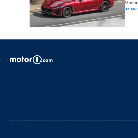
Masera
İLK SÜ