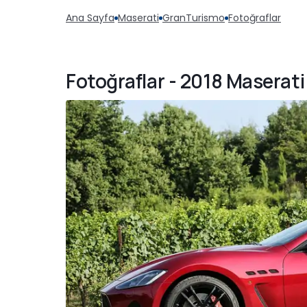
Ana Sayfa
Maserati
GranTurismo
Fotoğraflar
Fotoğraflar - 2018 Maserati