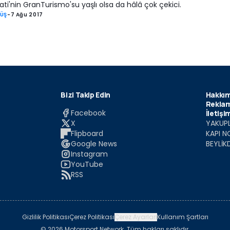
ti'nin GranTurismo'su yaşlı olsa da hâlâ çok çekici.
RÜŞ
-
7 Ağu 2017
Bizi Takip Edin
Hakkım
Reklam
Facebook
İletişi
X
YAKUPL
Flipboard
KAPI N
Google News
BEYLİK
Instagram
YouTube
RSS
Gizlilik Politikası
Çerez Politikası
Çerez Ayarları
Kullanım Şartları
© 2026 Motorsport Network. Tüm hakları saklıdır.