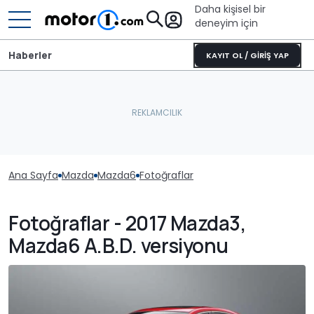
Daha kişisel bir
deneyim için
Haberler
KAYIT OL / GİRİŞ YAP
Ana Sayfa
Mazda
Mazda6
Fotoğraflar
Fotoğraflar - 2017 Mazda3,
Mazda6 A.B.D. versiyonu