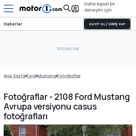
Daha kişisel bir
deneyim için
Haberler
KAYIT OL / GİRİŞ YAP
Ana Sayfa
Ford
Mustang
Fotoğraflar
Fotoğraflar - 2108 Ford Mustang
Avrupa versiyonu casus
fotoğrafları