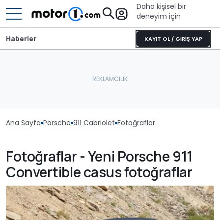
Daha kişisel bir
deneyim için
Haberler
KAYIT OL / GİRİŞ YAP
Ana Sayfa
Porsche
911 Cabriolet
Fotoğraflar
Fotoğraflar - Yeni Porsche 911
Convertible casus fotoğraflar