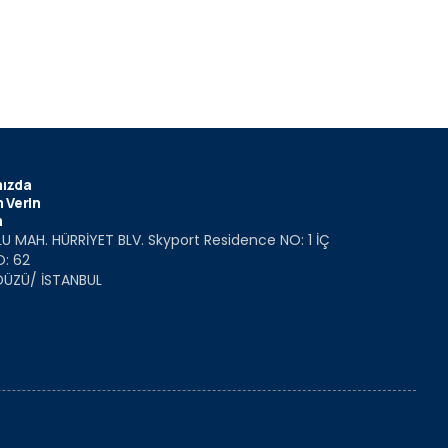
ızda
 Verin
m
U MAH. HÜRRİYET BLV. Skyport Residence NO: 1 İÇ
O: 62
DÜZÜ/ İSTANBUL