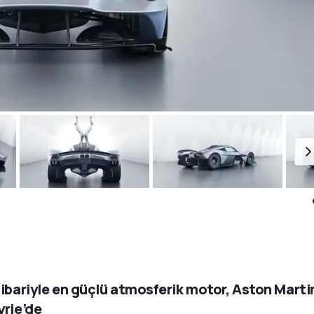
tibariyle en güçlü atmosferik motor, Aston Marti
yrie’de