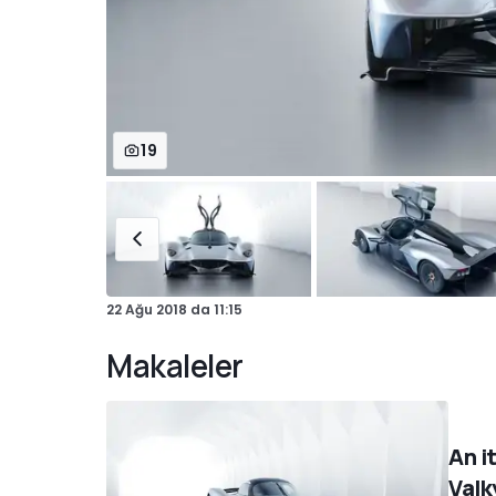
19
22 Ağu 2018
da
11:15
Makaleler
An i
Valk