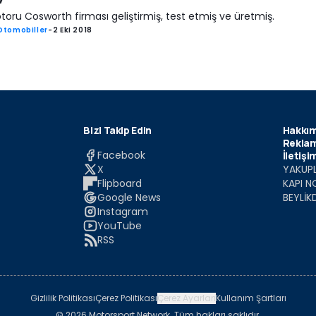
oru Cosworth firması geliştirmiş, test etmiş ve üretmiş.
Otomobiller
-
2 Eki 2018
Bizi Takip Edin
Hakkım
Reklam
Facebook
İletişi
X
YAKUPL
Flipboard
KAPI N
Google News
BEYLİK
Instagram
YouTube
RSS
Gizlilik Politikası
Çerez Politikası
Çerez Ayarları
Kullanım Şartları
© 2026 Motorsport Network. Tüm hakları saklıdır.