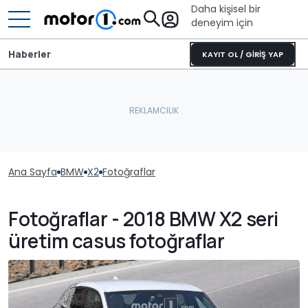
Daha kişisel bir
deneyim için
Haberler
KAYIT OL / GİRİŞ YAP
Ana Sayfa
BMW
X2
Fotoğraflar
Fotoğraflar - 2018 BMW X2 seri
üretim casus fotoğraflar