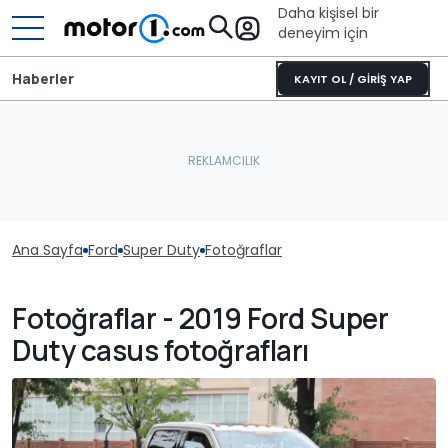
Daha kişisel bir
deneyim için
Haberler
KAYIT OL / GİRİŞ YAP
Ana Sayfa
Ford
Super Duty
Fotoğraflar
Fotoğraflar - 2019 Ford Super
Duty casus fotoğrafları