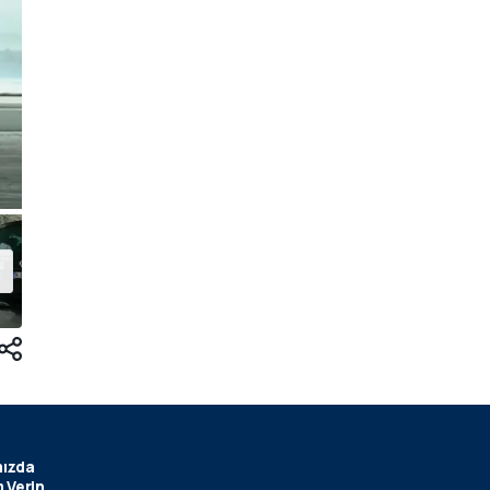
ızda
 Verin