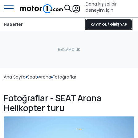
Daha kişisel bir
deneyim için
Haberler
KAYIT OL / GİRİŞ YAP
Ana Sayfa
Seat
Arona
Fotoğraflar
Fotoğraflar - SEAT Arona
Helikopter turu