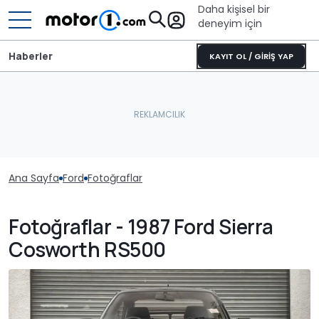
Daha kişisel bir
deneyim için
Haberler
KAYIT OL / GİRİŞ YAP
Ana Sayfa
Ford
Fotoğraflar
Fotoğraflar - 1987 Ford Sierra
Cosworth RS500