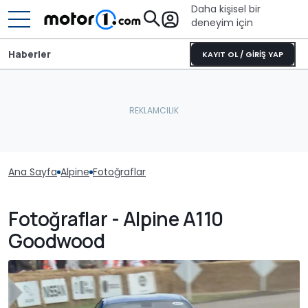
Daha kişisel bir
deneyim için
Haberler
KAYIT OL / GİRİŞ YAP
Ana Sayfa
Alpine
Fotoğraflar
Fotoğraflar - Alpine A110
Goodwood