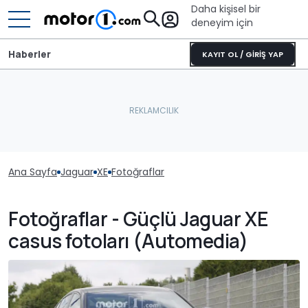
Daha kişisel bir
deneyim için
Haberler
KAYIT OL / GİRİŞ YAP
Ana Sayfa
Jaguar
XE
Fotoğraflar
Fotoğraflar - Güçlü Jaguar XE
casus fotoları (Automedia)