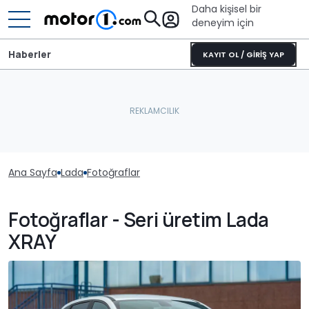
Daha kişisel bir
deneyim için
Haberler
KAYIT OL / GİRİŞ YAP
Ana Sayfa
Lada
Fotoğraflar
Fotoğraflar - Seri üretim Lada
XRAY