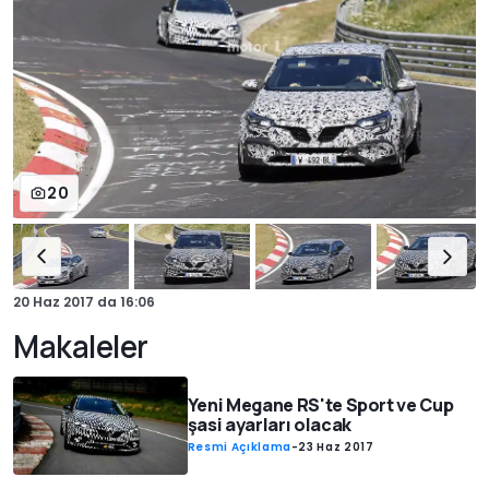
20
20 Haz 2017
da
16:06
Makaleler
Yeni Megane RS'te Sport ve Cup
şasi ayarları olacak
Resmi Açıklama
-
23 Haz 2017