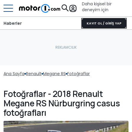
Daha kişisel bir
deneyim için
Haberler
KAYIT OL / GİRİŞ YAP
Ana Sayfa
Renault
Megane RS
Fotoğraflar
Fotoğraflar - 2018 Renault
Megane RS Nürburgring casus
fotoğrafları