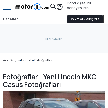
Daha kişisel bir
deneyim için
Haberler
KAYIT OL / GİRİŞ YAP
Ana Sayfa
Lincoln
Fotoğraflar
Fotoğraflar - Yeni Lincoln MKC
Casus Fotoğrafları