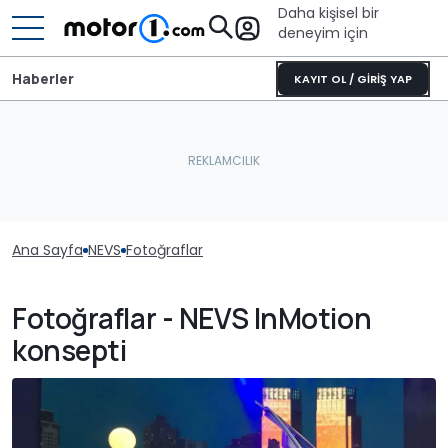
Daha kişisel bir
deneyim için
Haberler
KAYIT OL / GİRİŞ YAP
Ana Sayfa
NEVS
Fotoğraflar
Fotoğraflar - NEVS InMotion
konsepti