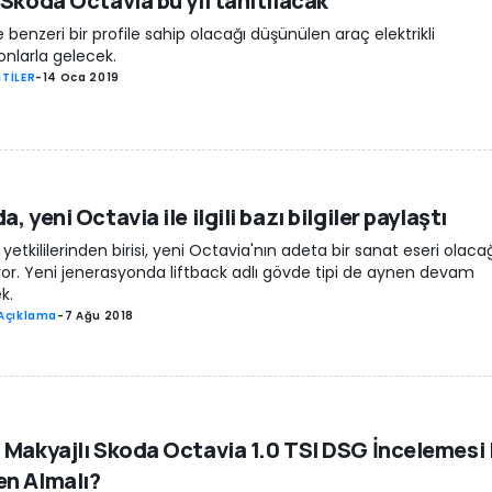
 Skoda Octavia bu yıl tanıtılacak
benzeri bir profile sahip olacağı düşünülen araç elektrikli
onlarla gelecek.
TİLER
-
14 Oca 2019
, yeni Octavia ile ilgili bazı bilgiler paylaştı
yetkililerinden birisi, yeni Octavia'nın adeta bir sanat eseri olacağ
or. Yeni jenerasyonda liftback adlı gövde tipi de aynen devam
k.
Açıklama
-
7 Ağu 2018
 Makyajlı Skoda Octavia 1.0 TSI DSG İncelemesi 
n Almalı?