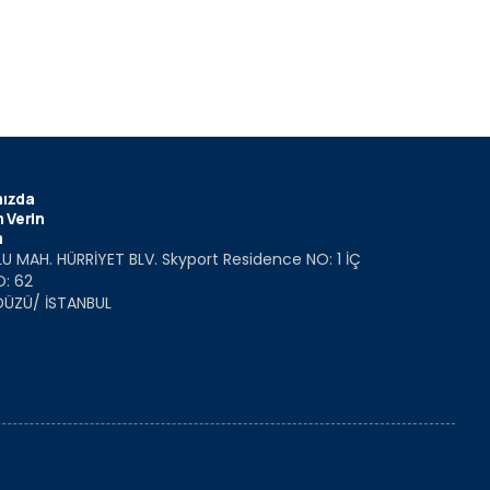
ızda
 Verin
m
U MAH. HÜRRİYET BLV. Skyport Residence NO: 1 İÇ
O: 62
DÜZÜ/ İSTANBUL