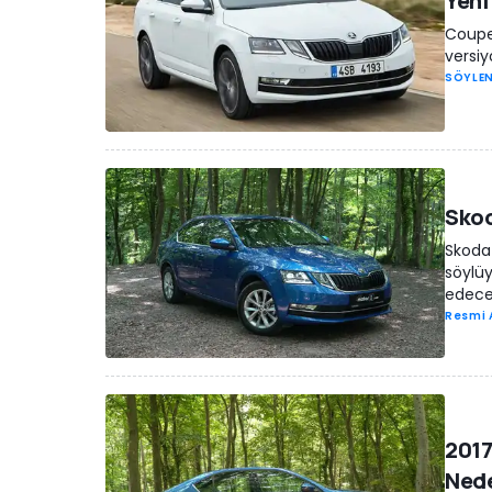
Yeni
Coupe 
versiy
SÖYLEN
Skoda
Skoda 
söylüy
edece
Resmi 
2017
Nede