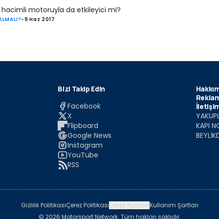
hacimli motoruyla da etkileyici mi?
ALMALI?
-
9 Haz 2017
Bizi Takip Edin
Hakkım
Reklam
Facebook
İletişi
X
YAKUPL
Flipboard
KAPI N
Google News
BEYLİK
Instagram
YouTube
RSS
Gizlilik Politikası
Çerez Politikası
Çerez Ayarları
Kullanım Şartları
© 2026 Motorsport Network. Tüm hakları saklıdır.